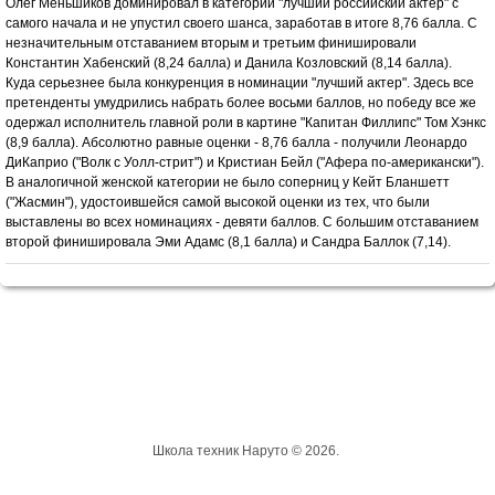
Олег Меньшиков доминировал в категории "лучший российский актер" с
самого начала и не упустил своего шанса, заработав в итоге 8,76 балла. С
незначительным отставанием вторым и третьим финишировали
Константин Хабенский (8,24 балла) и Данила Козловский (8,14 балла).
Куда серьезнее была конкуренция в номинации "лучший актер". Здесь все
претенденты умудрились набрать более восьми баллов, но победу все же
одержал исполнитель главной роли в картине "Капитан Филлипс" Том Хэнкс
(8,9 балла). Абсолютно равные оценки - 8,76 балла - получили Леонардо
ДиКаприо ("Волк с Уолл-стрит") и Кристиан Бейл ("Афера по-американски").
В аналогичной женской категории не было соперниц у Кейт Бланшетт
("Жасмин"), удостоившейся самой высокой оценки из тех, что были
выставлены во всех номинациях - девяти баллов. С большим отставанием
второй финишировала Эми Адамс (8,1 балла) и Сандра Баллок (7,14).
Школа техник Наруто © 2026.