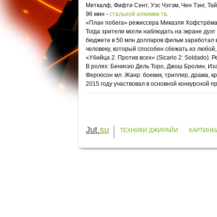
Меткалф, Фифти Сент, Уэс Чэтэм, Чен Тэнг, Та
96 мин -
стальной алхимик тв
.
«План побега» режиссера Микаэля Хофстрёма, 
Тогда зрители могли наблюдать на экране дуэ
бюджете в 50 млн долларов фильм заработал в
человеку, который способен сбежать из любой
«Убийца 2. Против всех» (Sicario 2: Soldado).
В ролях: Бенисио Дель Торо, Джош Бролин, И
Фергюсон мл. Жанр: боевик, триллер, драма, 
2015 году участвовал в основной конкурсной 
Jut.
su
ТЕХНИКИ ДЖИРАЙИ
КАРТИНК