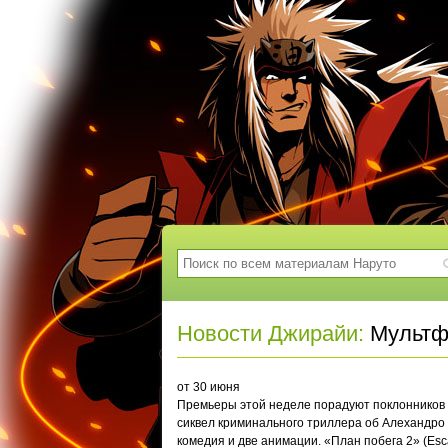
Новости Джирайи:
Мультф
от 30 июня
Премьеры этой неделе порадуют поклонников 
сиквел криминального триллера об Алехандро 
комедия и две анимации. «План побега 2» (Esc