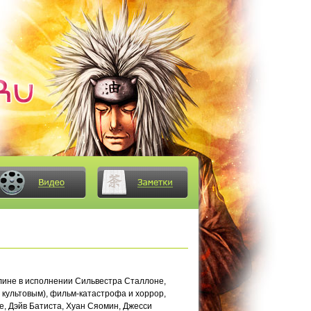
лине в исполнении Сильвестра Сталлоне,
 культовым), фильм-катастрофа и хоррор,
е, Дэйв Батиста, Хуан Сяомин, Джесси