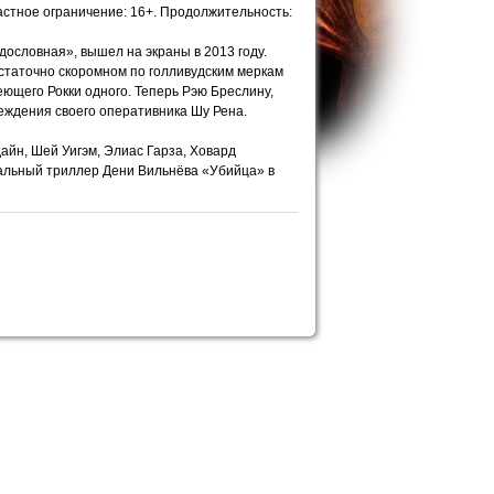
растное ограничение: 16+. Продолжительность:
дословная», вышел на экраны в 2013 году.
остаточно скоромном по голливудским меркам
ющего Рокки одного. Теперь Рэю Бреслину,
еждения своего оперативника Шу Рена.
йн, Шей Уигэм, Элиас Гарза, Ховард
нальный триллер Дени Вильнёва «Убийца» в