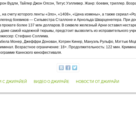
йрон Вудли, Тайлер Джон Олсон, Титус Уэлливер. Жанр: боевик, триллер. Воз
на счету которого ленты «Зло», «1408», «Цена измены», а также сериал «Ро
т легенд боевиков — Сильвестра Сталлоне и Арнольда Шварценеггера. При д
 прокате более 137 млн долларов. В сиквеле железный Арни оставил нестаре
, даже самой надежной тюрьмы, предстоит вызволить из исправительного учр
 Режиссер: Стефано Соллима.
забела Монер, Джеффри Донован, Кэтрин Кинер, Мануэль Рульфо, Мэттью Мода
криминал. Возрастное ограничение: 18+. Продолжительность: 122 мин. Крими
программе Каннского кинофестиваля.
И С ДЖИРАЙЕЙ
ВИДЕО О ДЖИРАЙЕ
НОВОСТИ ОТ ДЖИРАЙИ