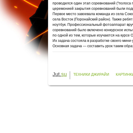
проводился один этап соревнований ("полоса п
церемонией закрытия соревнований были подв
Первое место завоевала команда из села Сокол
села Восток (Поронайский район). Также ребя
ноутбук. Профессиональный фотоаппарат вручи
соревнований было включено конкурсное испыт
по одной из тем, которые изучаются на курсе 
Их задача состояла в разработке своего мини
Основная задача — составить урок таким обр
Jut.
su
ТЕХНИКИ ДЖИРАЙИ
КАРТИНК