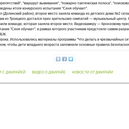
репятствий", "маршрут выживания", "пожарно-тактическая полоса", "поисково
едены итоги конкурсного испытания "Сеня обучает".
 (Долинский район), второе место заняла команда из детского дома №2 села
там из Троицкого достался приз зрительских симпатий — музыкальный центр.
ли команде, которая заняла второе место. Видеокамеру — бронзовому призе
ание "Сеня обучает", в рамках которого участникам предстояло самим разр
ОБЖ.
-урока. Использовались материалы программы "Что делать в чрезвычайных си
азом, чтобы дети младшего возраста запомнили основные правила безопасно
И С ДЖИРАЙЕЙ
ВИДЕО О ДЖИРАЙЕ
НОВОСТИ ОТ ДЖИРАЙИ