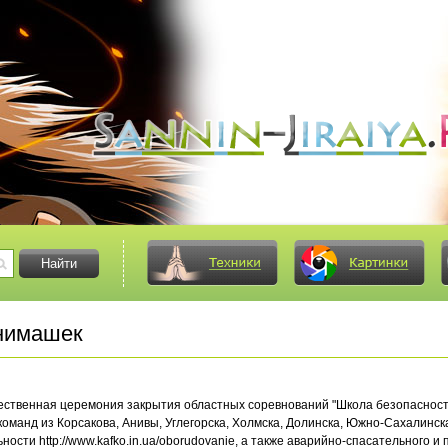
нимашек
ественная церемония закрытия областных соревнований "Школа безопасности
оманд из Корсакова, Анивы, Углегорска, Холмска, Долинска, Южно-Сахалинск
ости http://www.kafko.in.ua/oborudovanie, а также аварийно-спасательного и