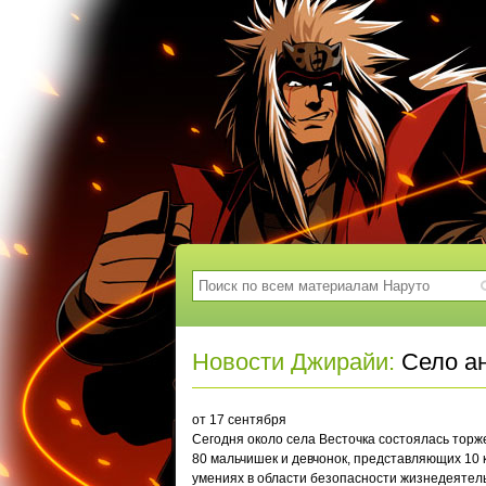
Новости Джирайи:
Село а
от 17 сентября
Сегодня около села Весточка состоялась торж
80 мальчишек и девчонок, представляющих 10 к
умениях в области безопасности жизнедеятельн